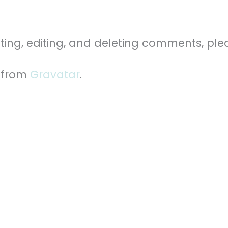
ting, editing, and deleting comments, ple
 from
Gravatar
.