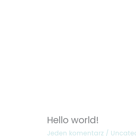
Przejdź
do
treści
Hello world!
Jeden komentarz
/
Uncate