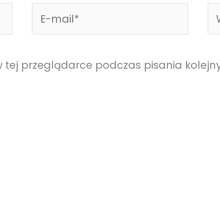
E-
Wi
mail*
in
tej przeglądarce podczas pisania kolejn