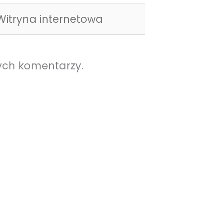
tryna
ternetowa
ych komentarzy.