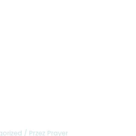
O Akcji
Więcej o modlitwie
Dołącz
Święci mał
Do pobrania
gorized
/ Przez
Prayer